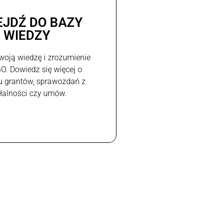
EJDŹ DO BAZY
WIEDZY
woją wiedzę i zrozumienie
GO. Dowiedz się więcej o
u grantów, sprawozdań z
ałalności czy umów.