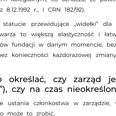
8.12.1992 r., I CRN 182/92).
tatucie przewidujące „widełki” dla 
warza to większą elastyczność i łat
nków fundacji w danym momencie, bez
i bez konieczności każdorazowej zmia
 określać, czy zarząd j
”), czy na czas nieokreślon
e ustania członkostwa w zarządzie, 
o może to zrobić.