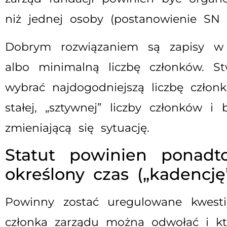
niż jednej osoby (postanowienie SN z 
Dobrym rozwiązaniem są zapisy w s
albo minimalną liczbę członków. St
wybrać najdogodniejszą liczbę czło
stałej, „sztywnej” liczby członków 
zmieniającą się sytuację.
Statut powinien ponadto
określony czas („kadencję
Powinny zostać uregulowane kwesti
członka zarządu można odwołać i kt