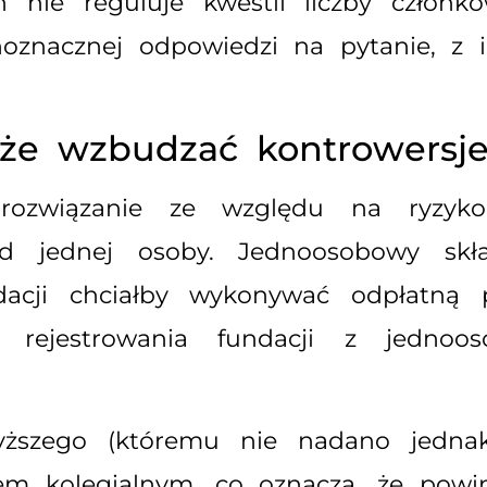
 nie reguluje kwestii liczby członk
noznacznej odpowiedzi na pytanie, z 
e wzbudzać kontrowersje
 rozwiązanie ze względu na ryzyko
i od jednej osoby. Jednoosobowy sk
acji chciałby wykonywać odpłatną p
rejestrowania fundacji z jednoo
ższego (któremu nie nadano jednak 
em kolegialnym, co oznacza, że powin