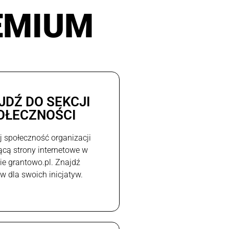
EMIUM
JDŹ DO SEKCJI
OŁECZNOŚCI
j społeczność organizacji
ącą strony internetowe w
e grantowo.pl. Znajdź
w dla swoich inicjatyw.