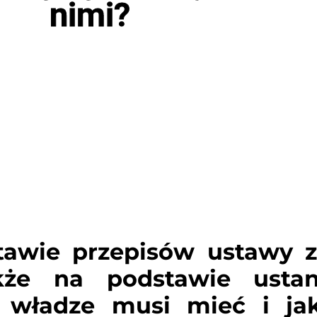
nimi?
tawie przepisów ustawy z
kże na podstawie usta
e władze musi mieć i jak