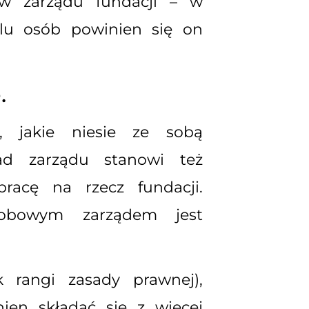
ów zarządu fundacji – w
ilu osób powinien się on
.
, jakie niesie ze sobą
ład zarządu stanowi też
racę na rzecz fundacji.
sobowym zarządem jest
rangi zasady prawnej),
ien składać się z więcej