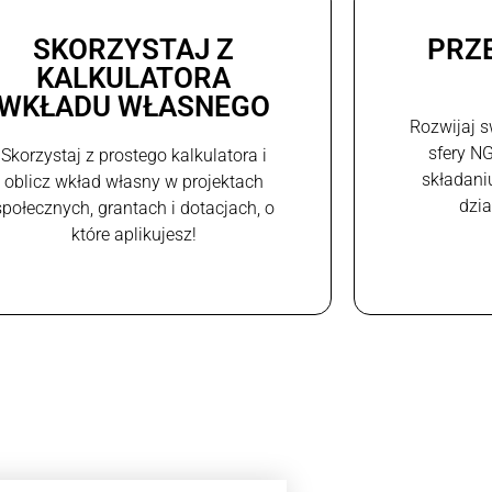
SKORZYSTAJ Z
PRZ
KALKULATORA
WKŁADU WŁASNEGO
Rozwijaj s
sfery N
Skorzystaj z prostego kalkulatora i
składani
oblicz wkład własny w projektach
dzi
społecznych, grantach i dotacjach, o
które aplikujesz!