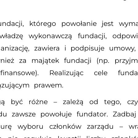
ndacji, którego powołanie jest wyma
 władzę wykonawczą fundacji, odpowi
rganizację, zawiera i podpisuje umowy
eż za majątek fundacji (np. przyjmu
inansowe). Realizując cele funda
ązującym prawem.
ą być różne – zależą od tego, czy
du zawsze powołuje fundator. Zadbaj 
edurę wyboru członków zarządu – w