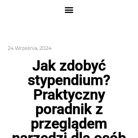
24 Września, 2024
Jak zdobyć
stypendium?
Praktyczny
poradnik z
przeglądem
narzędzi dla osób