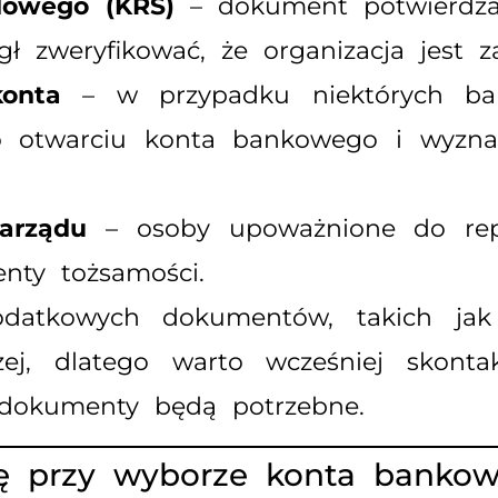
dowego (KRS)
– dokument potwierdzają
 zweryfikować, że organizacja jest za
onta
– w przypadku niektórych bank
o otwarciu konta bankowego i wyzna
arządu
– osoby upoważnione do repr
nty tożsamości.
atkowych dokumentów, takich jak 
czej, dlatego warto wcześniej skon
 dokumenty będą potrzebne.
ę przy wyborze konta banko