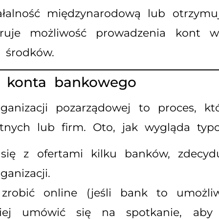
iałalność międzynarodową lub otrzymuj
uje możliwość prowadzenia kont wa
 środków.
ia konta bankowego
anizacji pozarządowej to proces, któ
tnych lub firm. Oto, jak wygląda typ
ę z ofertami kilku banków, zdecyduj
anizacji.
robić online (jeśli bank to umożli
iej umówić się na spotkanie, aby 