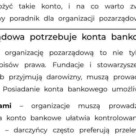
łożyć takie konto, i na co warto 
 poradnik dla organizacji pozarządo
ządowa potrzebuje konta ban
organizację pozarządową to nie ty
isów prawa. Fundacje i stowarzyszen
ub przyjmują darowizny, muszą prowa
 Posiadanie konta bankowego umożliw
ami
– organizacje muszą prowadz
, a konto bankowe ułatwia kontrolow
– darczyńcy często preferują prze