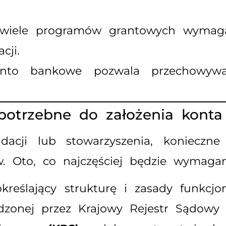
iele programów grantowych wymaga
cji.
to bankowe pozwala przechowywać
 potrzebne do założenia kont
acji lub stowarzyszenia, konieczne
 Oto, co najczęściej będzie wymagan
eślający strukturę i zasady funkcjon
dzonej przez Krajowy Rejestr Sądowy 