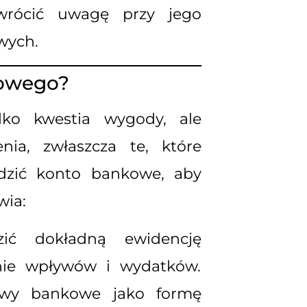
zwrócić uwagę przy jego
wych.
kowego?
lko kwestia wygody, ale
ia, zwłaszcza te, które
dzić konto bankowe, aby
ia:
ić dokładną ewidencję
anie wpływów i wydatków.
lewy bankowe jako formę