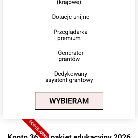
(krajowe)
Dotacje unijne
Przeglądarka
premium
Generator
grantów
Dedykowany
asystent grantowy
WYBIERAM
POPULARNE
Konto 365 + pakiet edukacyjny 2026