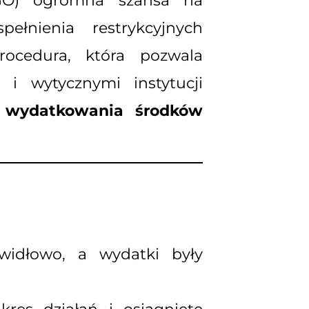
(NGO) ogromna szansa na
łnienia restrykcyjnych
ocedura, która pozwala
 i wytycznymi instytucji
a wydatkowania środków
awidłowo, a wydatki były