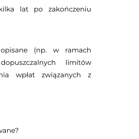
lka lat po zakończeniu
i opisane (np. w ramach
dopuszczalnych limitów
nia wpłat związanych z
wane?