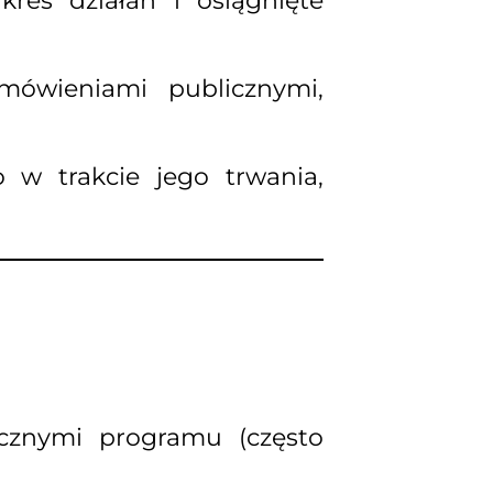
kres działań i osiągnięte
ówieniami publicznymi,
w trakcie jego trwania,
cznymi programu (często