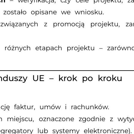
ch
– weryfikacja, czy cele projektu, za
o zostało opisane we wniosku.
wiązanych z promocją projektu, zam
różnych etapach projektu – zarówno 
nduszy UE – krok po kroku
ncję faktur, umów i rachunków.
miejscu, oznaczone zgodnie z wyty
gregatory lub systemy elektroniczne).