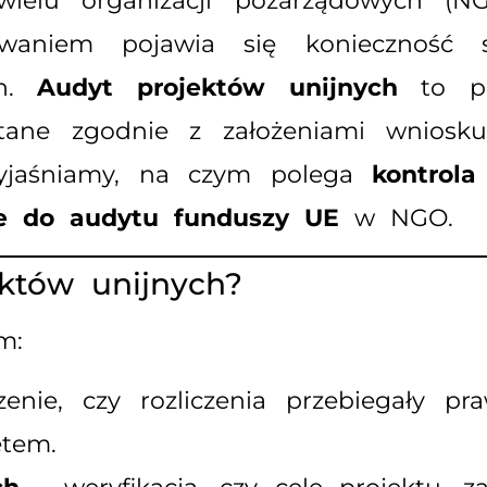
 wielu organizacji pozarządowych 
aniem pojawia się konieczność spe
ch.
Audyt projektów unijnych
to pr
stane zgodnie z założeniami wniosku
yjaśniamy, na czym polega
kontrol
e do audytu funduszy UE
w NGO.
któw unijnych?
m:
nie, czy rozliczenia przebiegały pr
tem.