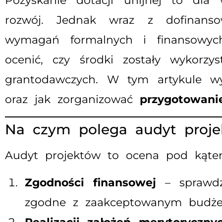
Pozyskanie dotacji unijnej to dla
rozwój. Jednak wraz z dofinansow
wymagań formalnych i finansowy
ocenić, czy środki zostały wykorzy
grantodawczych. W tym artykule w
oraz jak zorganizować
przygotowani
Na czym polega audyt proje
Audyt projektów to ocena pod kąte
Zgodności finansowej
– sprawdze
zgodne z zaakceptowanym budże