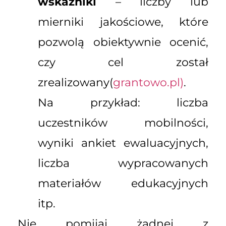
wskaźniki
– liczby lub
mierniki jakościowe, które
pozwolą obiektywnie ocenić,
czy cel został
zrealizowany(
grantowo.pl)
.
Na przykład: liczba
uczestników mobilności,
wyniki ankiet ewaluacyjnych,
liczba wypracowanych
materiałów edukacyjnych
itp.
Nie pomijaj żadnej z