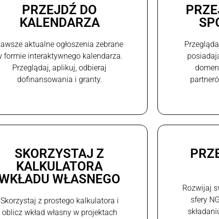
PRZEJDŹ DO
PRZE
KALENDARZA
SP
awsze aktualne ogłoszenia zebrane
Przegląda
 formie interaktywnego kalendarza.
posiadaj
Przeglądaj, aplikuj, odbieraj
domeni
dofinansowania i granty.
partneró
SKORZYSTAJ Z
PRZ
KALKULATORA
WKŁADU WŁASNEGO
Rozwijaj s
sfery N
Skorzystaj z prostego kalkulatora i
składani
oblicz wkład własny w projektach