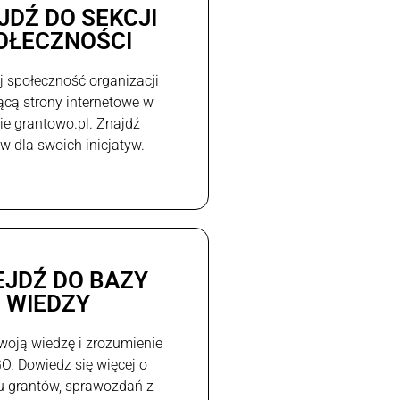
JDŹ DO SEKCJI
OŁECZNOŚCI
j społeczność organizacji
ącą strony internetowe w
e grantowo.pl. Znajdź
w dla swoich inicjatyw.
EJDŹ DO BAZY
WIEDZY
woją wiedzę i zrozumienie
GO. Dowiedz się więcej o
u grantów, sprawozdań z