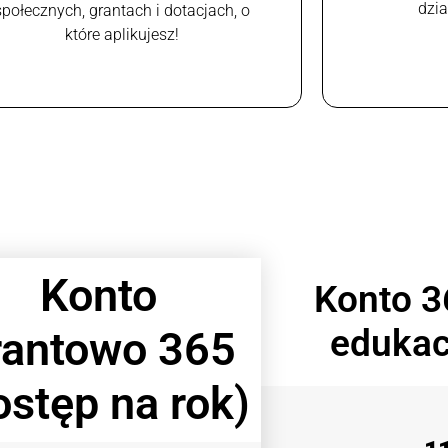
dzi
społecznych, grantach i dotacjach, o
które aplikujesz!
Konto
Konto 3
edukac
rantowo 365
ostęp na rok)