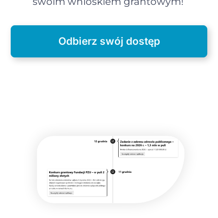
swoim wnioskiem grantowym!
Odbierz swój dostęp