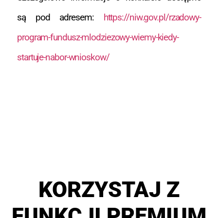
są pod adresem:
https://niw.gov.pl/rzadowy-
program-fundusz-mlodziezowy-wiemy-kiedy-
startuje-nabor-wnioskow/
KORZYSTAJ Z
FUNKCJI PREMIUM