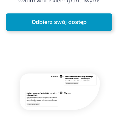
swoim wnioskiem grantowym!
Odbierz swój dostęp