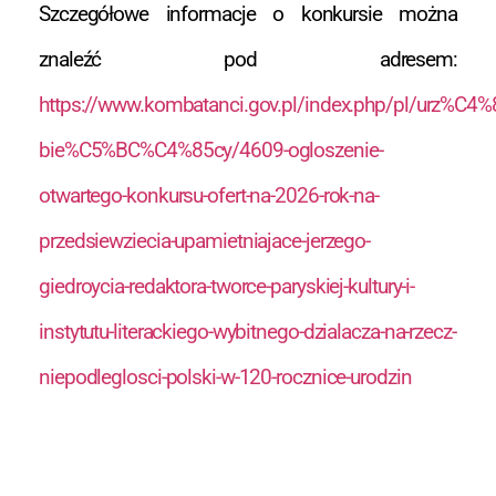
Szczegółowe informacje o konkursie można
znaleźć pod adresem:
https://www.kombatanci.gov.pl/index.php/pl/urz%C4%
bie%C5%BC%C4%85cy/4609-ogloszenie-
otwartego-konkursu-ofert-na-2026-rok-na-
przedsiewziecia-upamietniajace-jerzego-
giedroycia-redaktora-tworce-paryskiej-kultury-i-
instytutu-literackiego-wybitnego-dzialacza-na-rzecz-
niepodleglosci-polski-w-120-rocznice-urodzin