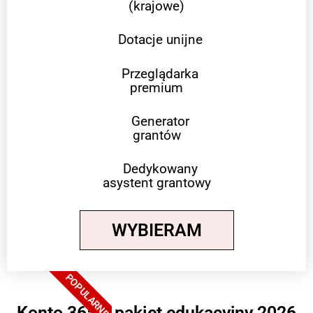
(krajowe)
Dotacje unijne
Przeglądarka
premium
Generator
grantów
Dedykowany
asystent grantowy
WYBIERAM
POPULARNE
Konto 365 + pakiet edukacyjny 2026