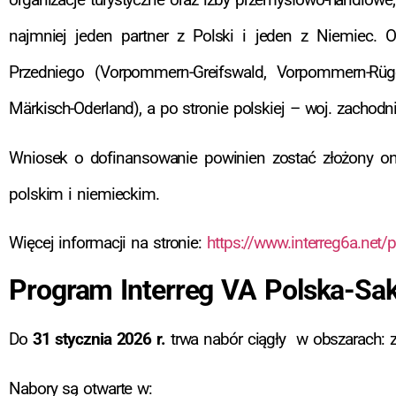
najmniej jeden partner z Polski i jeden z Niemiec
Przedniego (Vorpommern-Greifswald, Vorpommern-Rüg
Märkisch-Oderland), a po stronie polskiej – woj. zachod
Wniosek o dofinansowanie powinien zostać złożony on
polskim i niemieckim.
Więcej informacji na stronie:
https://www.interreg6a.net/
Program Interreg VA Polska-Sa
Do
31 stycznia 2026 r.
trwa nabór ciągły w obszarach: zmi
Nabory są otwarte w: