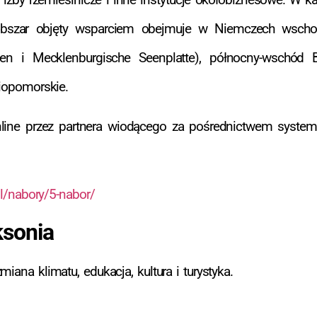
. Obszar objęty wsparciem obejmuje w Niemczech wsch
en i Mecklenburgische Seenplatte), północny-wschód 
niopomorskie.
line przez partnera wiodącego za pośrednictwem system
pl/nabory/5-nabor/
ksonia
ana klimatu, edukacja, kultura i turystyka.