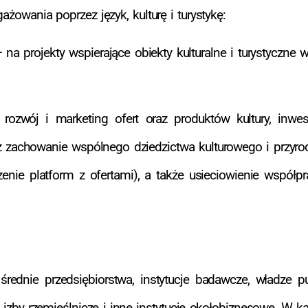
ażowania poprzez język, kulturę i turystykę:
na projekty wspierające obiekty kulturalne i turystyczne 
rozwój i marketing ofert oraz produktów kultury, inwest
raz zachowanie wspólnego dziedzictwa kulturowego i przyro
ączenie platform z ofertami), a także usieciowienie współ
ednie przedsiębiorstwa, instytucje badawcze, władze publ
, izby rzemieślnicze i inne instytucje okołobiznesowe. W 