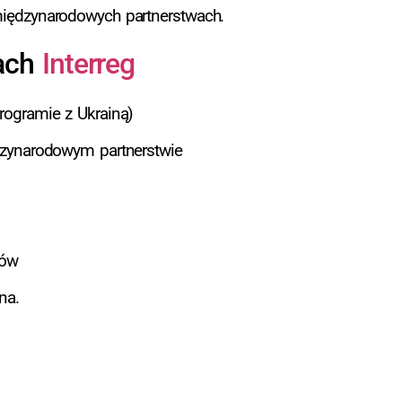
 międzynarodowych partnerstwach.
ach
Interreg
w programie z Ukrainą)
międzynarodowym partnerstwie
tów
rojektów
na.