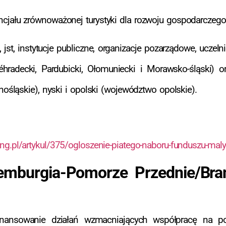
tencjału zrównoważonej turystyki dla rozwoju gospodarczeg
t, instytucje publiczne, organizacje pozarządowe, uczelni
éhradecki, Pardubicki, Ołomuniecki i Morawsko-śląski) o
olnośląskie), nyski i opolski (województwo opolskie).
.ng.pl/artykul/375/ogloszenie-piatego-naboru-funduszu-malyc
mburgia-Pomorze Przednie/Bran
ansowanie działań wzmacniających współpracę na pog