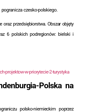
o pogranicza czesko-polskiego.
e oraz przedsiębiorstwa. Obszar objęty
raz 6 polskich podregionów: bielski i
h-projektow-w-priorytecie-2-turystyka
denburgia-Polska na
raniczu polsko-niemieckim poprzez