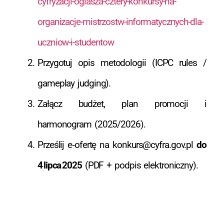
cyfryzacji-oglasza-cztery-konkursy-na-
organizacje-mistrzostw-informatycznych-dla-
uczniow-i-studentow
Przygotuj opis metodologii (ICPC rules /
gameplay judging).
Załącz budżet, plan promocji i
harmonogram (2025/2026).
Prześlij e‑ofertę na
konkurs@cyfra.gov.pl
do
4 lipca 2025
(PDF + podpis elektroniczny).