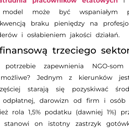
atrudnia pracowników etatowych
i 
ki model może być wspaniałym pr
kwencją braku pieniędzy na profesjo
erów i osłabieniem jakości działań.
finansową trzeciego sekto
potrzebie zapewnienia NGO-som st
są możliwe? Jednym z kierunków je
zęściej starają się pozyskiwać śro
ci odpłatnej, darowizn od firm i osó
ież rola 1,5% podatku (dawniej 1%) 
o stanowi on istotny zastrzyk gotów