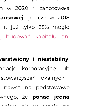
m w 2020 r. zanotowała
nansowej
: jeszcze w 2018
1 r. już tylko 25% mogło
ją budować kapitału ani
rstwiony i niestabilny
.
ndacje korporacyjne lub
 stowarzyszeń lokalnych i
ków nawet na podstawowe
ziwnego, że
ponad jedna