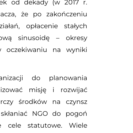
dek od dekady (w 2017 r.
acza, że po zakończeniu
ałań, opłacenie stałych
ową sinusoidę – okresy
 w oczekiwaniu na wyniki
izacji do planowania
izować misję i rozwijać
tarczy środków na czynsz
e skłaniać NGO do pogoń
 cele statutowe. Wiele