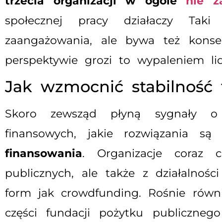
trzecia organizacji w ogóle
nie z
społecznej pracy działaczy Ta
zaangażowania, ale bywa też konse
perspektywie grozi to wypaleniem lid
Jak wzmocnić stabilność 
Skoro zewsząd płyną sygnały o 
finansowych, jakie rozwiązania 
finansowania
. Organizacje coraz c
publicznych, ale także z działalnoś
form jak crowdfunding. Rośnie równ
części fundacji pożytku publiczneg