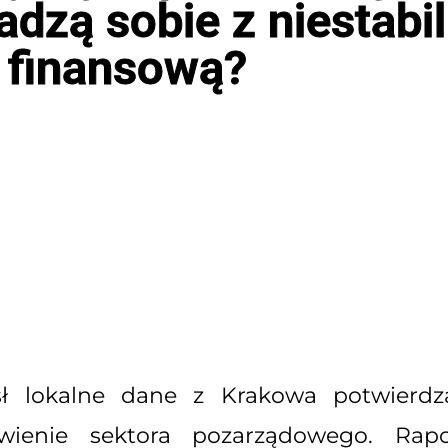
dzą sobie z niestabi
finansową?
sł lokalne dane z Krakowa potwierdza
wienie sektora pozarządowego. Rap