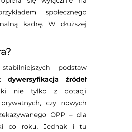
opiera się wyłącznie na
zykładem społecznego
nalną kadrę. W dłuższej
ra?
abilniejszych podstaw
st
dywersyfikacja źródeł
dki nie tylko z dotacji
b prywatnych, czy nowych
przekazywanego OPP – dla
ki co roku. Jednak i tu