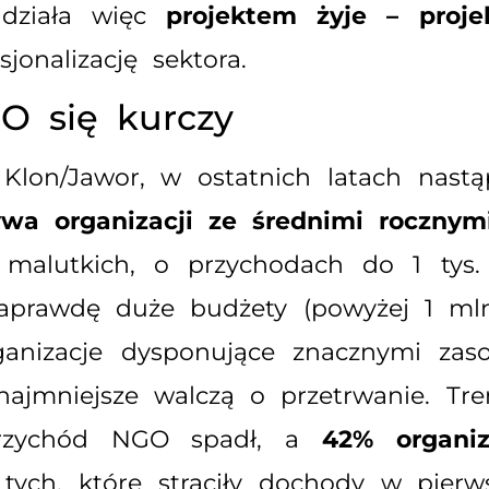
 działa więc
projektem żyje – proj
jonalizację sektora.
GO się kurczy
lon/Jawor, w ostatnich latach nastąp
wa organizacji ze średnimi rocznymi
 malutkich, o przychodach do 1 tys. 
naprawdę duże budżety (powyżej 1 mln
anizacje dysponujące znacznymi zas
najmniejsze walczą o przetrwanie. Tre
przychód NGO spadł, a
42% organiz
 tych, które straciły dochody w pier