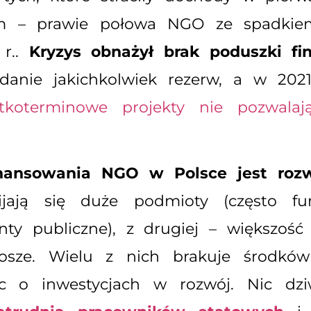
ym – prawie połowa NGO ze spadkie
 r..
Kryzys obnażył brak poduszki fi
adanie jakichkolwiek rezerw, a w 202
tkoterminowe projekty nie pozwala
nansowania NGO w Polsce jest rozwa
jają się duże podmioty (często fu
ty publiczne), z drugiej – większość
grosze. Wielu z nich brakuje środ
iąc o inwestycjach w rozwój. Nic d