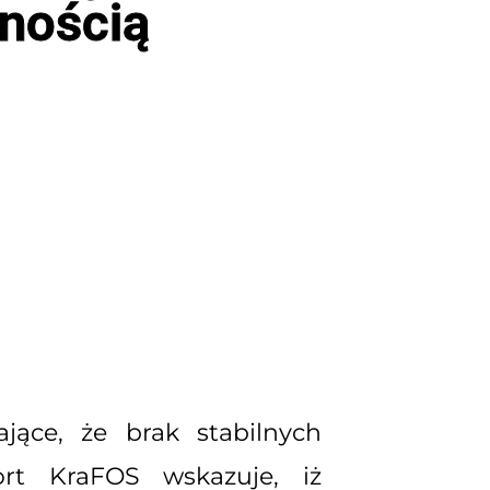
lnością
jące, że brak stabilnych
ort KraFOS wskazuje, iż