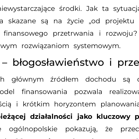
ewystarczające środki. Jak ta sytuac
ia skazane są na życie „od projektu 
 finansowego przetrwania i rozwoju? 
liwym rozwiązaniom systemowym.
– błogosławieństwo i prz
wych głównym źródłem dochodu są d
el finansowania pozwala realizowa
ością i krótkim horyzontem planowani
eżącej działalności jako kluczowy 
 ogólnopolskie pokazują, że przec