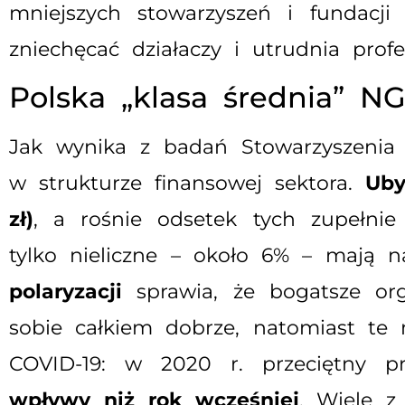
mniejszych stowarzyszeń i fundacji
zniechęcać działaczy i utrudnia profes
Polska „klasa średnia” N
Jak wynika z badań Stowarzyszenia K
w strukturze finansowej sektora.
Uby
zł)
, a rośnie odsetek tych zupełnie
tylko nieliczne – około 6% – mają 
polaryzacji
sprawia, że bogatsze org
sobie całkiem dobrze, natomiast te 
COVID-19: w 2020 r. przeciętny 
wpływy niż rok wcześniej
. Wiele z