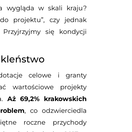
ja wygląda w skali kraju?
do projektu”, czy jednak
Przyjrzyjmy się kondycji
ekleństwo
otacje celowe i granty
ć wartościowe projekty
a.
Aż 69,2% krakowskich
problem
, co odzwierciedla
iętne roczne przychody