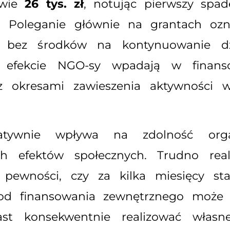
dwie
26 tys. zł
, notując pierwszy spa
. Poleganie głównie na grantach ozn
je bez środków na kontynuowanie dzi
 efekcie NGO-sy wpadają w finans
ię z okresami zawieszenia aktywności
ywnie wpływa na zdolność organ
ch efektów społecznych. Trudno real
e pewności, czy za kilka miesięcy s
ie od finansowania zewnętrznego moż
st konsekwentnie realizować własne