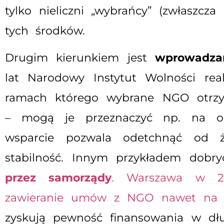
tylko nieliczni „wybrańcy” (zwłaszcz
tych środków.
Drugim kierunkiem jest
wprowadzan
lat Narodowy Instytut Wolności rea
ramach którego wybrane NGO otrzym
– mogą je przeznaczyć np. na opła
wsparcie pozwala odetchnąć od ż
stabilność. Innym przykładem dobry
przez samorządy
. Warszawa w 202
zawieranie umów z NGO nawet na kil
zyskują pewność finansowania w dłu