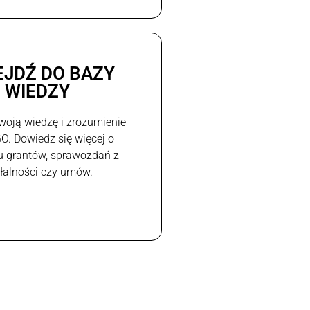
EJDŹ DO BAZY
WIEDZY
woją wiedzę i zrozumienie
GO. Dowiedz się więcej o
u grantów, sprawozdań z
ałalności czy umów.