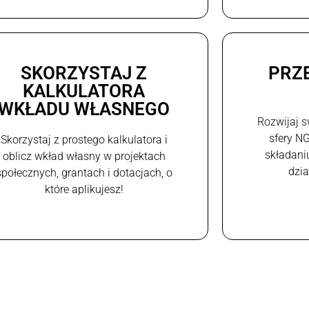
SKORZYSTAJ Z
PRZ
KALKULATORA
WKŁADU WŁASNEGO
Rozwijaj s
sfery N
Skorzystaj z prostego kalkulatora i
składani
oblicz wkład własny w projektach
dzi
społecznych, grantach i dotacjach, o
które aplikujesz!