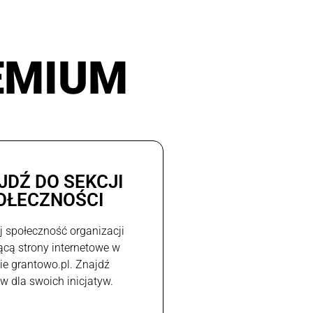
EMIUM
JDŹ DO SEKCJI
OŁECZNOŚCI
j społeczność organizacji
ącą strony internetowe w
e grantowo.pl. Znajdź
w dla swoich inicjatyw.