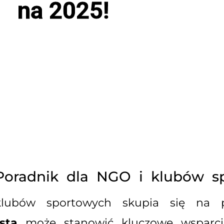
na 2025!
 Poradnik dla NGO i klubów s
 klubów sportowych skupia się na 
sta
może stanowić kluczowe wsparci