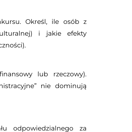
ursu. Określ, ile osób z
turalnej) i jakie efekty
zności).
inansowy lub rzeczowy).
istracyjne” nie dominują
łu odpowiedzialnego za