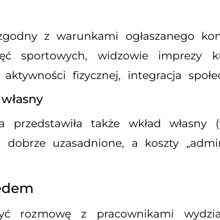
zgodny z warunkami ogłaszanego konk
jęć sportowych, widzowie imprezy kul
aktywności fizycznej, integracja społec
własny
 przedstawiła także wkład własny (f
ą dobrze uzasadnione, a koszty „admin
zędem
być rozmowę z pracownikami wydzia