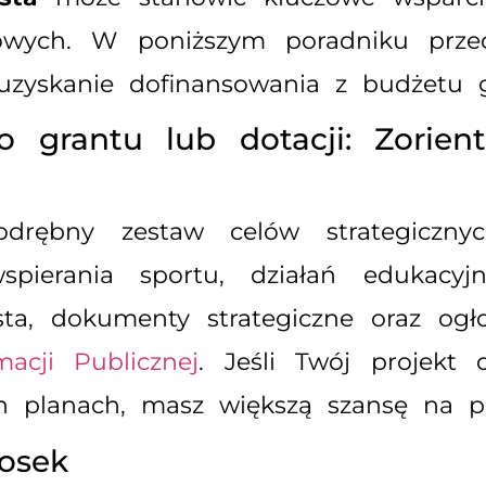
rtowych. W poniższym poradniku prze
 uzyskanie dofinansowania z budżetu 
grantu lub dotacji: Zorient
rębny zestaw celów strategicznyc
wspierania sportu, działań edukacyj
sta, dokumenty strategiczne oraz og
macji Publicznej
. Jeśli Twój projekt
ch planach, masz większą szansę na p
iosek