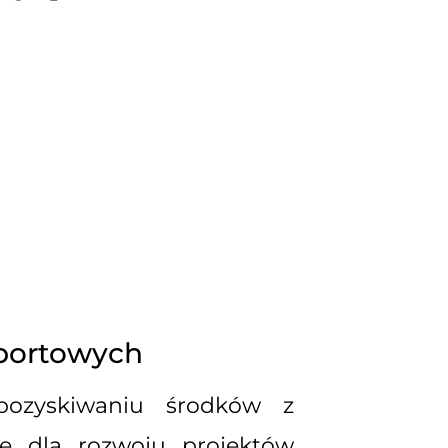
portowych
pozyskiwaniu środków z
e dla rozwoju projektów