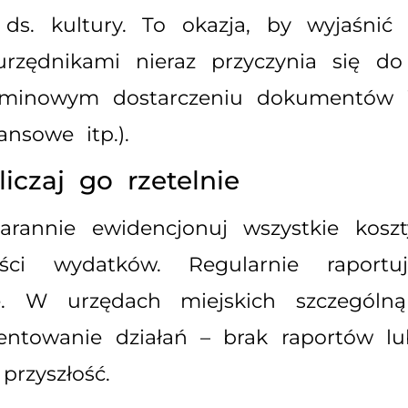
y ds. kultury. To okazja, by wyjaśnić
rzędnikami nieraz przyczynia się do 
erminowym dostarczeniu dokumentów i
ansowe itp.).
liczaj go rzetelnie
arannie ewidencjonuj wszystkie kosz
ości wydatków. Regularnie raportu
e. W urzędach miejskich szczegól
towanie działań – brak raportów lub
rzyszłość.