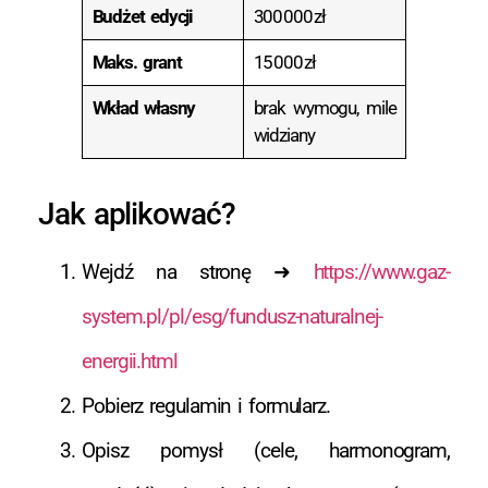
Budżet edycji
300 000 zł
Maks. grant
15 000 zł
Wkład własny
brak wymogu, mile
widziany
Jak aplikować?
Wejdź na stronę ➜
https://www.gaz-
system.pl/pl/esg/fundusz-naturalnej-
energii.html
Pobierz regulamin i formularz.
Opisz pomysł (cele, harmonogram,