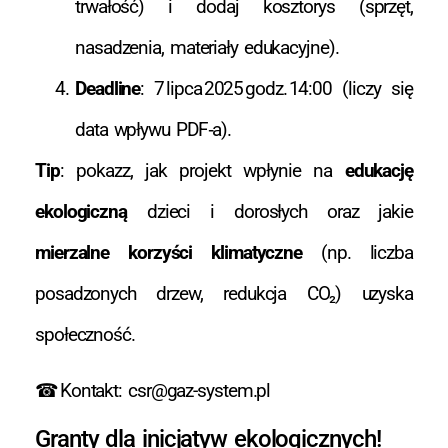
trwałość) i dodaj kosztorys (sprzęt,
nasadzenia, materiały edukacyjne).
Deadline
: 7 lipca 2025 godz. 14:00 (liczy się
data wpływu PDF‑a).
Tip
: pokazz, jak projekt wpłynie na
edukację
ekologiczną
dzieci i dorosłych oraz jakie
mierzalne korzyści klimatyczne
(np. liczba
posadzonych drzew, redukcja CO₂) uzyska
społeczność.
☎ Kontakt:
csr@gaz-system.pl
Granty dla inicjatyw ekologicznych!