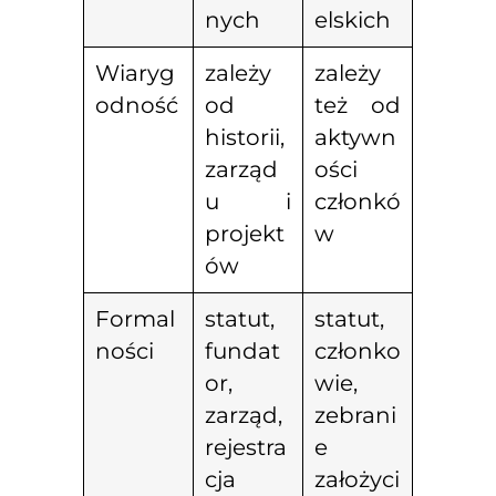
nych
elskich
Wiaryg
zależy
zależy
odność
od
też od
historii,
aktywn
zarząd
ości
u i
członkó
projekt
w
ów
Formal
statut,
statut,
ności
fundat
członko
or,
wie,
zarząd,
zebrani
rejestra
e
cja
założyci