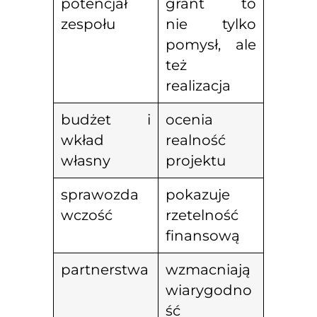
potencjał
grant to
zespołu
nie tylko
pomysł, ale
też
realizacja
budżet i
ocenia
wkład
realność
własny
projektu
sprawozda
pokazuje
wczość
rzetelność
finansową
partnerstwa
wzmacniają
wiarygodno
ść