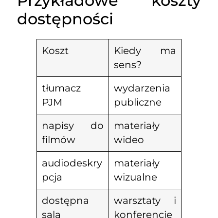
Przykładowe koszty
dostępności
Koszt
Kiedy ma
sens?
tłumacz
wydarzenia
PJM
publiczne
napisy do
materiały
filmów
wideo
audiodeskry
materiały
pcja
wizualne
dostępna
warsztaty i
sala
konferencje