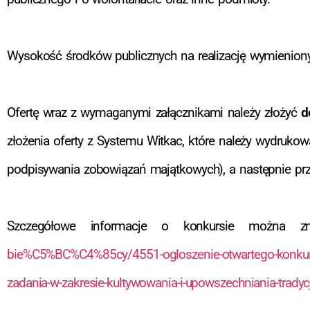
Wysokość środków publicznych na realizację wymienio
Ofertę wraz z wymaganymi załącznikami należy złożyć
d
złożenia oferty z Systemu Witkac, które należy wydruko
podpisywania zobowiązań majątkowych), a następnie prze
Szczegółowe informacje o konkursie można 
bie%C5%BC%C4%85cy/4551-ogloszenie-otwartego-konkursu
zadania-w-zakresie-kultywowania-i-upowszechniania-tradyc