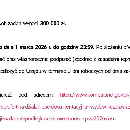
nych zadań wynosi
300 000 zł.
o dnia 1 marca 2026 r. do godziny 23:59.
Po złożeniu ofe
wać oraz własnoręcznie podpisać (zgodnie z zasadami rep
dłożyć do Urzędu w terminie 3 dni roboczych od dnia zak
znaleźć pod adresem:
https://www.kombatanci.gov.pl
-ofert-na-dzialalnosc-dokumentacyjna-i-wydawnicza-zwi
ji-walk-o-niepodleglosc-i-suwerennosc-rp-w-2026-roku