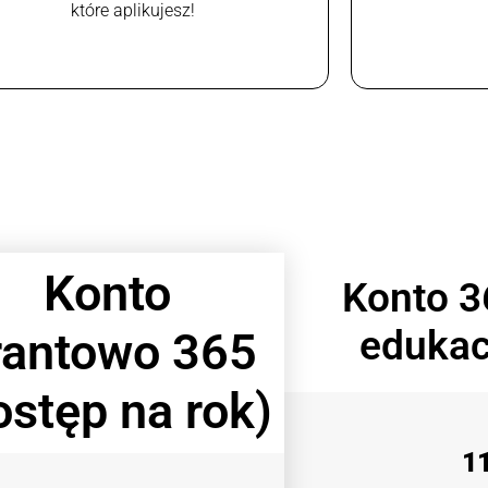
które aplikujesz!
Konto
Konto 3
edukac
rantowo 365
ostęp na rok)
1