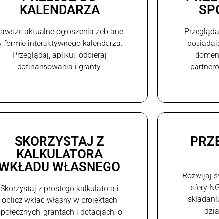
KALENDARZA
SP
awsze aktualne ogłoszenia zebrane
Przegląda
 formie interaktywnego kalendarza.
posiadaj
Przeglądaj, aplikuj, odbieraj
domeni
dofinansowania i granty.
partneró
SKORZYSTAJ Z
PRZ
KALKULATORA
WKŁADU WŁASNEGO
Rozwijaj s
sfery N
Skorzystaj z prostego kalkulatora i
składani
oblicz wkład własny w projektach
dzi
społecznych, grantach i dotacjach, o