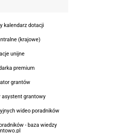
y kalendarz dotacji
ntralne (krajowe)
acje unijne
darka premium
ator grantów
asystent grantowy
cyjnych wideo poradników
poradników - baza wiedzy
antowo.pl