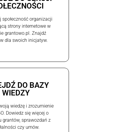
OŁECZNOŚCI
j społeczność organizacji
ącą strony internetowe w
e grantowo.pl. Znajdź
w dla swoich inicjatyw.
EJDŹ DO BAZY
WIEDZY
woją wiedzę i zrozumienie
GO. Dowiedz się więcej o
u grantów, sprawozdań z
ałalności czy umów.