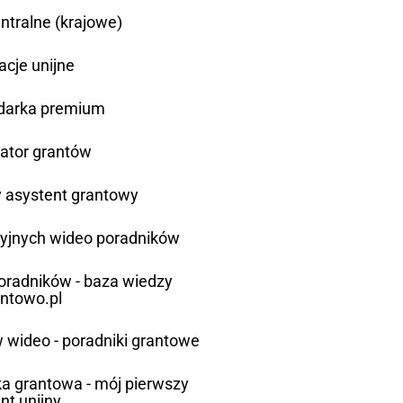
ntralne (krajowe)
acje unijne
darka premium
ator grantów
asystent grantowy
cyjnych wideo poradników
poradników - baza wiedzy
antowo.pl
 wideo - poradniki grantowe
a grantowa - mój pierwszy
nt unijny