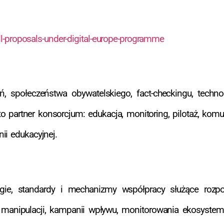
ll-proposals-under-digital-europe-programme
, społeczeństwa obywatelskiego, fact-checkingu, technolog
a to partner konsorcjum: edukacja, monitoring, pilotaż, ko
ii edukacyjnej.
logie, standardy i mechanizmy współpracy służące rozp
, manipulacji, kampanii wpływu, monitorowania ekosystem