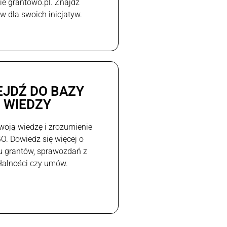
e grantowo.pl. Znajdź
w dla swoich inicjatyw.
EJDŹ DO BAZY
WIEDZY
woją wiedzę i zrozumienie
GO. Dowiedz się więcej o
u grantów, sprawozdań z
ałalności czy umów.