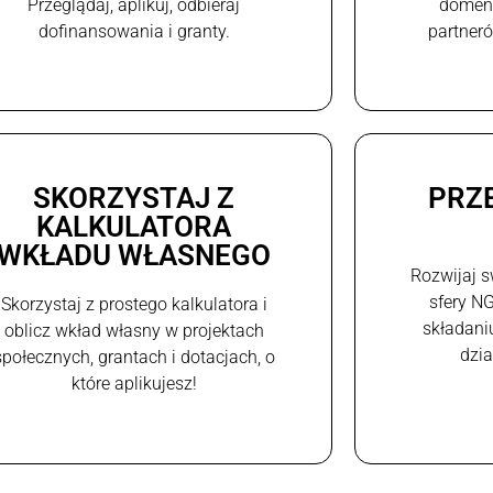
Przeglądaj, aplikuj, odbieraj
domeni
dofinansowania i granty.
partneró
SKORZYSTAJ Z
PRZ
KALKULATORA
WKŁADU WŁASNEGO
Rozwijaj s
sfery N
Skorzystaj z prostego kalkulatora i
składani
oblicz wkład własny w projektach
dzi
społecznych, grantach i dotacjach, o
które aplikujesz!