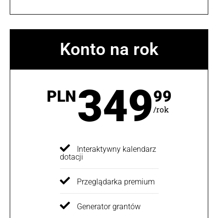
Konto na rok
349
PLN
99
/rok
Interaktywny kalendarz
dotacji
Przeglądarka premium
Generator grantów