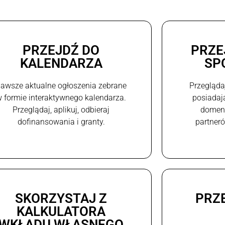
PRZEJDŹ DO
PRZE
KALENDARZA
SP
awsze aktualne ogłoszenia zebrane
Przegląda
 formie interaktywnego kalendarza.
posiadaj
Przeglądaj, aplikuj, odbieraj
domeni
dofinansowania i granty.
partneró
SKORZYSTAJ Z
PRZ
KALKULATORA
WKŁADU WŁASNEGO