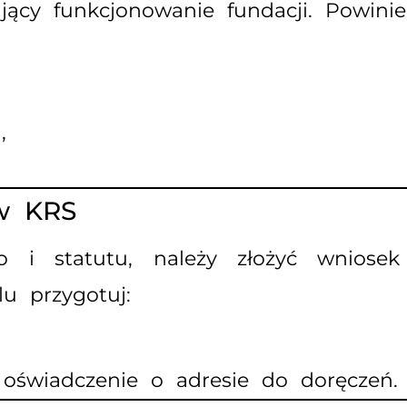
ący funkcjonowanie fundacji. Powinie
,
 w KRS
go i statutu, należy złożyć wnios
u przygotuj:
t, oświadczenie o adresie do doręczeń.