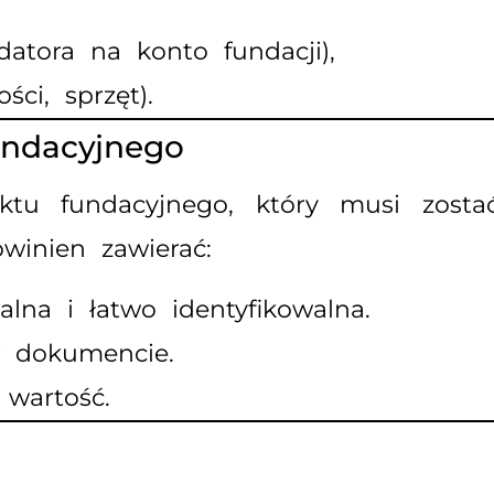
datora na konto fundacji),
ci, sprzęt).
undacyjnego
ktu fundacyjnego, który musi zosta
winien zawierać:
lna i łatwo identyfikowalna.
 dokumencie.
 wartość.