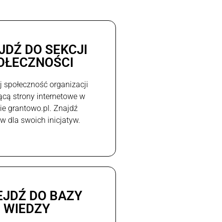
JDŹ DO SEKCJI
OŁECZNOŚCI
j społeczność organizacji
ącą strony internetowe w
e grantowo.pl. Znajdź
w dla swoich inicjatyw.
EJDŹ DO BAZY
WIEDZY