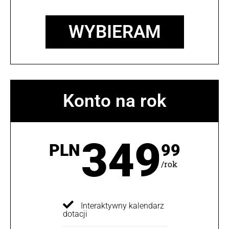
WYBIERAM
Konto na rok
349
PLN
99
/rok
Interaktywny kalendarz
dotacji