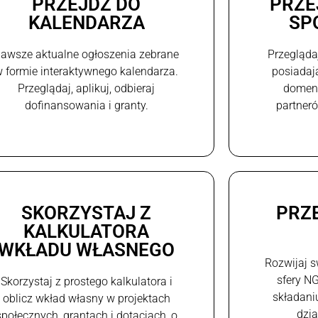
PRZEJDŹ DO
PRZE
KALENDARZA
SP
awsze aktualne ogłoszenia zebrane
Przegląda
 formie interaktywnego kalendarza.
posiadaj
Przeglądaj, aplikuj, odbieraj
domeni
dofinansowania i granty.
partneró
SKORZYSTAJ Z
PRZ
KALKULATORA
WKŁADU WŁASNEGO
Rozwijaj s
sfery N
Skorzystaj z prostego kalkulatora i
składani
oblicz wkład własny w projektach
dzi
społecznych, grantach i dotacjach, o