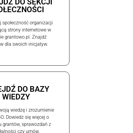
JDŹ DO SEKCJI
OŁECZNOŚCI
j społeczność organizacji
ącą strony internetowe w
e grantowo.pl. Znajdź
w dla swoich inicjatyw.
EJDŹ DO BAZY
WIEDZY
woją wiedzę i zrozumienie
GO. Dowiedz się więcej o
u grantów, sprawozdań z
ałalności czy umów.