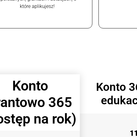
które aplikujesz!
Konto
Konto 3
edukac
rantowo 365
ostęp na rok)
1