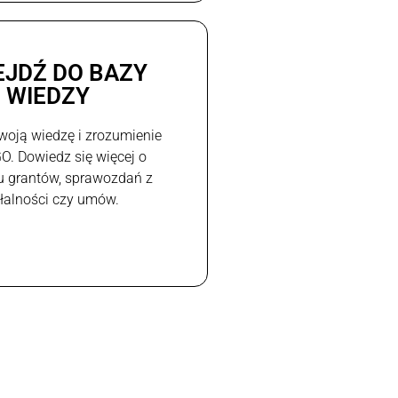
EJDŹ DO BAZY
WIEDZY
woją wiedzę i zrozumienie
GO. Dowiedz się więcej o
u grantów, sprawozdań z
ałalności czy umów.