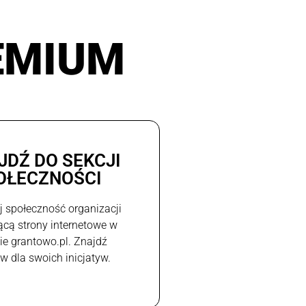
EMIUM
JDŹ DO SEKCJI
OŁECZNOŚCI
j społeczność organizacji
ącą strony internetowe w
e grantowo.pl. Znajdź
w dla swoich inicjatyw.