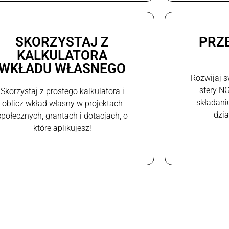
SKORZYSTAJ Z
PRZ
KALKULATORA
WKŁADU WŁASNEGO
Rozwijaj s
sfery N
Skorzystaj z prostego kalkulatora i
składani
oblicz wkład własny w projektach
dzi
społecznych, grantach i dotacjach, o
które aplikujesz!