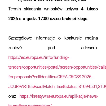
Termin składania wniosków upływa
4 lutego
2026 r. o godz. 17:00 czasu brukselskiego.
Szczegółowe informacje o konkursie można
znaleźć pod adresem:
https://ec.europa.eu/info/funding-
tenders/opportunities/portal/screen/opportunities/calls
for-proposals?callIdentifier=CREA-CROSS-2026-
JOURPART&isExactMatch=true&status=31094501,310
oraz
https://kreatywna-europa.eu/aplikacje/news-
journalism-partnerships/