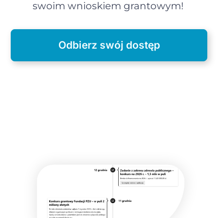
swoim wnioskiem grantowym!
Odbierz swój dostęp